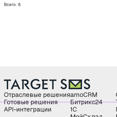
Всего: 8
Отраслевые решения
amoCRM
Готовые решения
Битрикс24
API-интеграции
1С
МойСклад