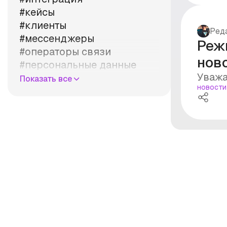
#кейсы
#клиенты
Ред
#мессенджеры
Реж
#операторы связи
нов
#персональные данные
Уважа
#правила
Показать все
новости
#продажи
#рассылка
#реклама
#рынок
#стоимость
#суд
#уведомления