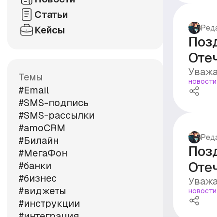
Статьи
Ред
Кейсы
Поз
Оте
Уважа
Темы
новости
#Email
#SMS-подпись
#SMS-рассылки
#amoCRM
Ред
#Билайн
Поз
#МегаФон
Отеч
#банки
#бизнес
Уважа
#виджеты
новости
#инструкции
#интеграция