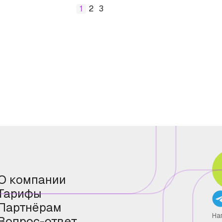
1
2
3
О компании
Тарифы
Партнёрам
На
Вопрос-ответ