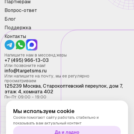
Партнёрам
Вопрос-ответ
Блог
Поддержка
Контакты
Напишите нам в мессенджеры
+7 (495) 966-13-03
Или позвоните нам!
info@targetsms.ru
Или напишите на почту, мы ее регулярно
просматриваем
125239 Москва, Старокоптевский переулок, дом 7,
этаж 4, комната 402
Пн-Пт 09:00 - 19:00
Мы используем cookie
Смс рассылка 2026 ©
Cookie помогают сайту работать стабильно и
Запрещено копирование материалов сайта без
показывать вам актуальный контент
письменного разрешения ООО "Таргет Телеком"
Да и ладно
Политика конфиденциальности