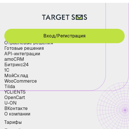
Вход/Регистрация
Отраслевые решения
Готовые решения
API-интеграции
amoCRM
Битрикс24
1С
МойСклад
WooCommerce
Tilda
YCLIENTS
OpenCart
U-ON
ВКонтакте
О компании
Тарифы