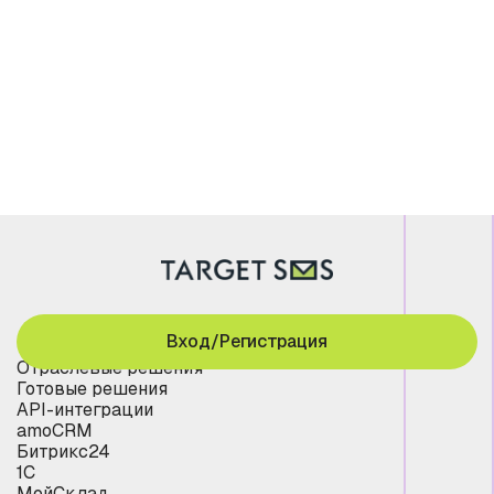
Вход/Регистрация
Отраслевые решения
Готовые решения
API-интеграции
amoCRM
Битрикс24
1С
МойСклад