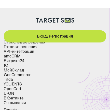
Вход/Регистрация
Отраслевые решения
Готовые решения
API-интеграции
amoCRM
Битрикс24
1С
МойСклад
WooCommerce
Tilda
YCLIENTS
OpenCart
U-ON
ВКонтакте
О компании
Тарифы