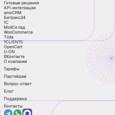
Готовые решения
API-интеграции
amoCRM
Битрикс24
1С
МойСклад
WooCommerce
Tilda
YCLIENTS
OpenCart
U-ON
ВКонтакте
О компании
Тарифы
Партнёрам
Вопрос-ответ
Блог
Поддержка
Контакты