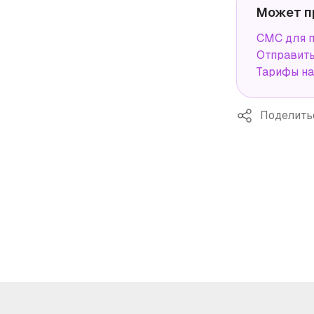
Может п
СМС для 
Отправит
Тарифы н
Поделить