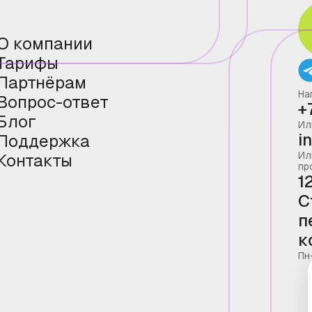
О компании
Тарифы
Партнёрам
На
Вопрос-ответ
+
Блог
Ил
i
Поддержка
Ил
Контакты
пр
1
С
п
к
Пн