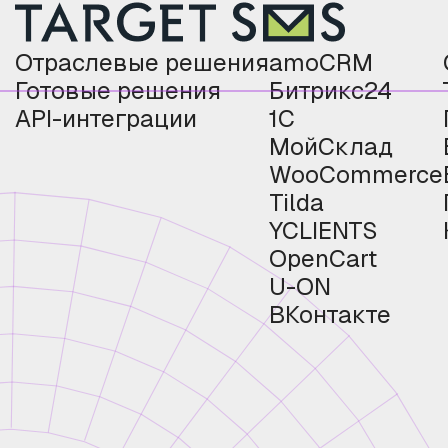
Отраслевые решения
amoCRM
Готовые решения
Битрикс24
API-интеграции
1С
МойСклад
WooCommerce
Tilda
YCLIENTS
OpenCart
U-ON
ВКонтакте