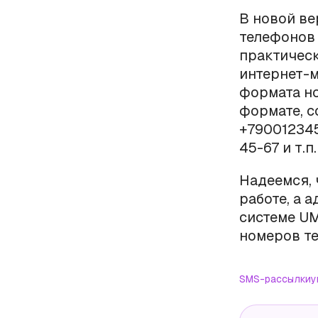
В новой в
телефонов
практическ
интернет-м
формата но
формате, с
+790012345
45-67 и т.п.
Надеемся, 
работе, а 
системе UM
номеров т
SMS-рассылки
у