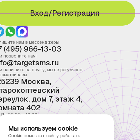
Вход/Регистрация
пишите нам в мессенджеры
7 (495) 966-13-03
и позвоните нам!
nfo@targetsms.ru
и напишите на почту, мы ее регулярно
осматриваем
25239 Москва,
тарокоптевский
ереулок, дом 7, этаж 4,
омната 402
-Пт 09:00 - 19:00
Мы используем cookie
Cookie помогают сайту работать