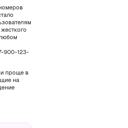
 номеров
стало
льзователям
 жесткого
 любом
7-900-123-
 и проще в
ющие на
дение