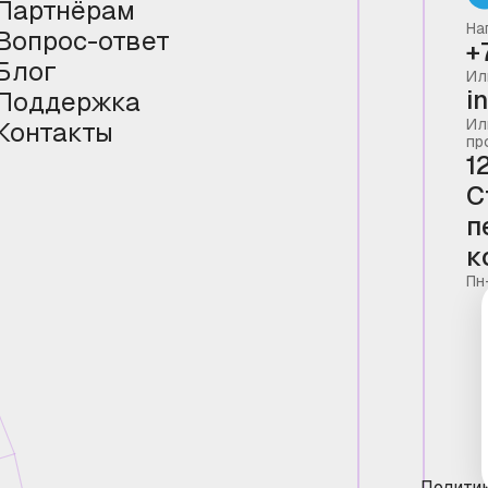
Партнёрам
На
Вопрос-ответ
+
Блог
Ил
i
Поддержка
Ил
Контакты
пр
1
С
п
к
Пн
Полити