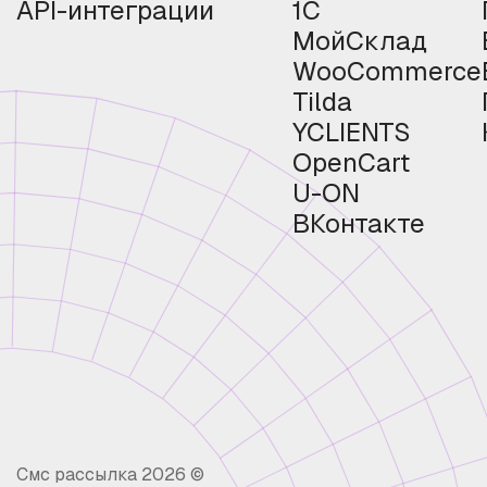
API-интеграции
1С
МойСклад
WooCommerce
Tilda
YCLIENTS
OpenCart
U-ON
ВКонтакте
Смс рассылка 2026 ©