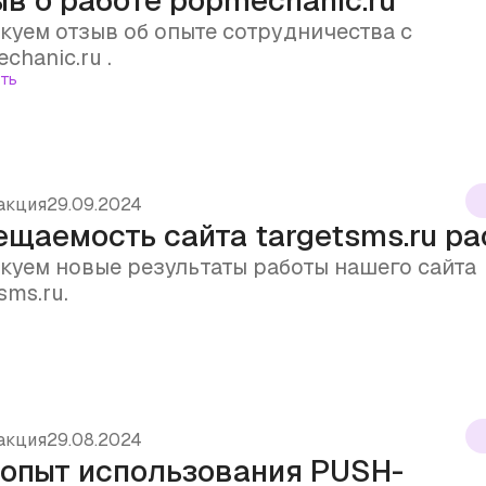
в о работе popmechanic.ru
куем отзыв об опыте сотрудничества с
chanic.ru .
ть
акция
29.09.2024
щаемость сайта targetsms.ru ра
куем новые результаты работы нашего сайта
sms.ru.
акция
29.08.2024
 опыт использования PUSH-