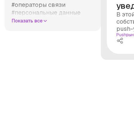
уве
#операторы связи
#персональные данные
В это
#правила
Показать все
собст
#продажи
push-
#рассылка
Push
рын
#реклама
#рынок
#стоимость
#суд
#уведомления