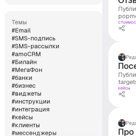
Отзы
Публи
popme
Темы
стоимос
#Email
#SMS-подпись
#SMS-рассылки
#amoCRM
Ред
#Билайн
Посе
#МегаФон
Публи
#банки
target
#бизнес
кейсы
#виджеты
#инструкции
#интеграция
#кейсы
Ред
#клиенты
Про
#мессенджеры