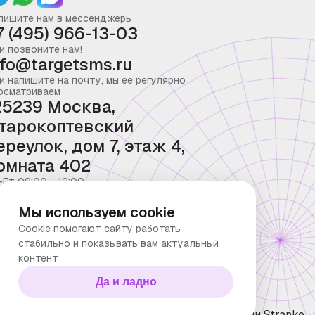
пишите нам в мессенджеры
7 (495) 966-13-03
и позвоните нам!
nfo@targetsms.ru
и напишите на почту, мы ее регулярно
осматриваем
25239 Москва,
тарокоптевский
ереулок, дом 7, этаж 4,
омната 402
-Пт 09:00 - 19:00
Мы используем cookie
Cookie помогают сайту работать
стабильно и показывать вам актуальный
контент
Да и ладно
ка конфиденциальности
Технологии Stranke