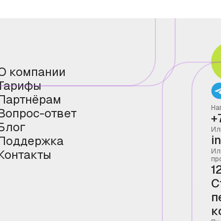
О компании
Тарифы
Партнёрам
На
Вопрос-ответ
+
Блог
Ил
i
Поддержка
Ил
Контакты
пр
1
С
п
к