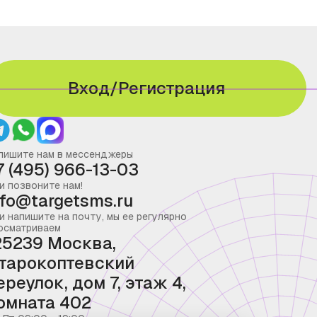
Вход/Регистрация
пишите нам в мессенджеры
7 (495) 966-13-03
и позвоните нам!
nfo@targetsms.ru
и напишите на почту, мы ее регулярно
осматриваем
25239 Москва,
тарокоптевский
ереулок, дом 7, этаж 4,
омната 402