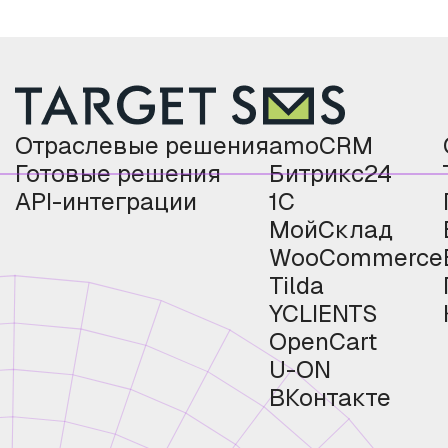
Отраслевые решения
amoCRM
Готовые решения
Битрикс24
API-интеграции
1С
МойСклад
WooCommerce
Tilda
YCLIENTS
OpenCart
U-ON
ВКонтакте