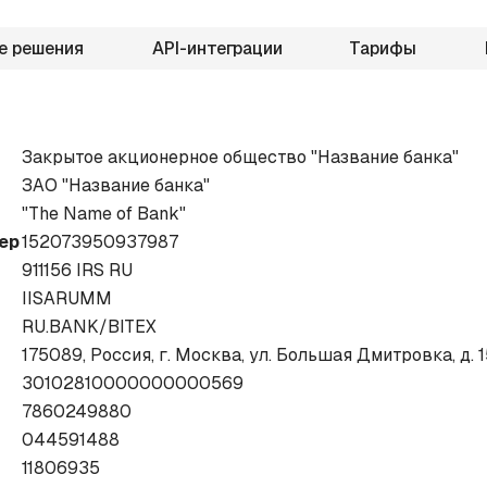
е решения
API-интеграции
Тарифы
Закрытое акционерное общество "Название банка"
ЗАО "Название банка"
"The Name of Bank"
ер
152073950937987
911156 IRS RU
IISARUMM
RU.BANK/BITEX
175089, Россия, г. Москва, ул. Большая Дмитровка, д. 15
30102810000000000569
7860249880
044591488
11806935