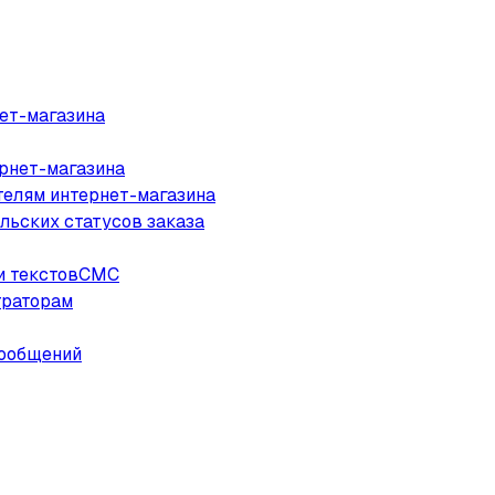
ет-магазина
рнет-магазина
елям интернет-магазина
льских статусов заказа
ии текстовСМС
траторам
сообщений