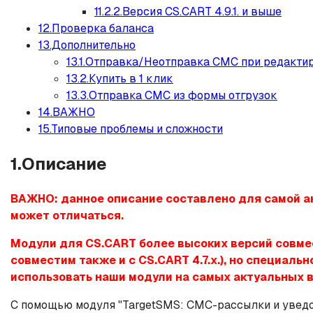
11.2.2.Версия CS.CART 4.9.1. и выше
12.Проверка баланса
13.Дополнительно
13.1.Отправка/Неотправка СМС при редакти
13.2.Купить в 1 клик
13.3.Отправка СМС из формы отгрузок
14.ВАЖНО
15.Типовые проблемы и сложности
1.Описание
ВАЖНО: данное описание составлено для самой а
может отличаться.
Модули для CS.CART более высоких версий совмест
совместим также и с CS.CART 4.7.x.), но специал
использовать наши модули на самых актуальных в
С помощью модуля "TargetSMS: СМС-рассылки и уведо