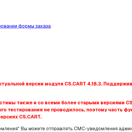
ровании формы заказа
ктуальной версии модуля CS.CART 4.18.3. Поддержи
имы также и со всеми более старыми версиями CS.CAR
ьного тестирования не проводилось, поэтому часть 
ерсиях CS.CART.
мления" Вы можете отправлять СМС-уведомления админи