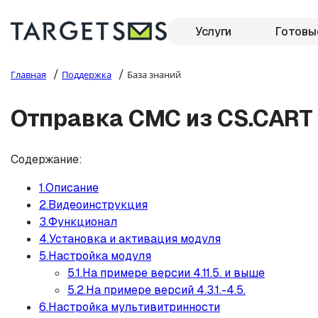
Услуги
Готовы
/
/
Главная
Поддержка
База знаний
Отправка СМС из CS.CART
Содержание:
1.Описание
2.Видеоинструкция
3.Функционал
4.Установка и активация модуля
5.Настройка модуля
5.1.На примере версии 4.11.5. и выше
5.2.На примере версий 4.3.1.-4.5.
6.Настройка мультивитринности