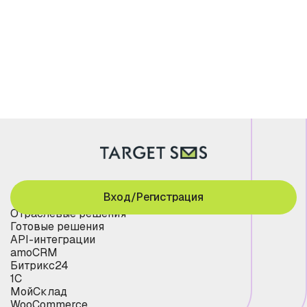
Вход/Регистрация
Отраслевые решения
Готовые решения
API-интеграции
amoCRM
Битрикс24
1С
МойСклад
WooCommerce