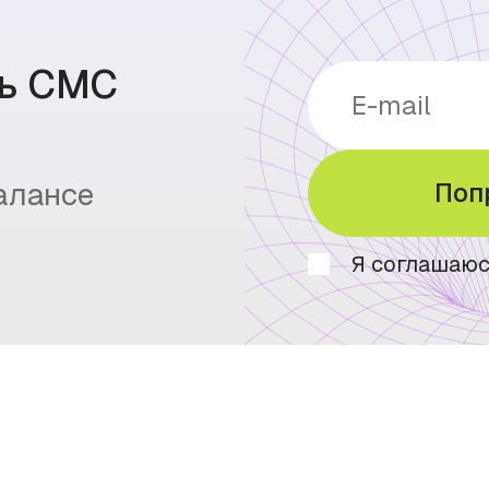
ть СМС
балансе
Поп
Я соглашаюс