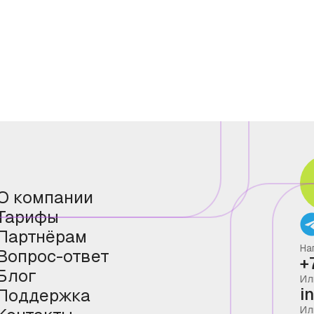
О компании
Тарифы
Партнёрам
На
Вопрос-ответ
+
Блог
Ил
i
Поддержка
Ил