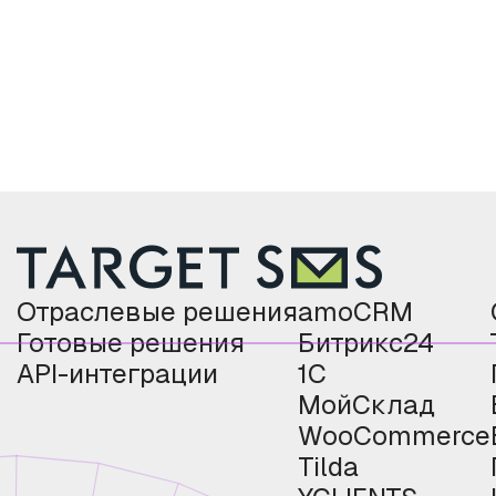
Отраслевые решения
amoCRM
Готовые решения
Битрикс24
API-интеграции
1С
МойСклад
WooCommerce
Tilda