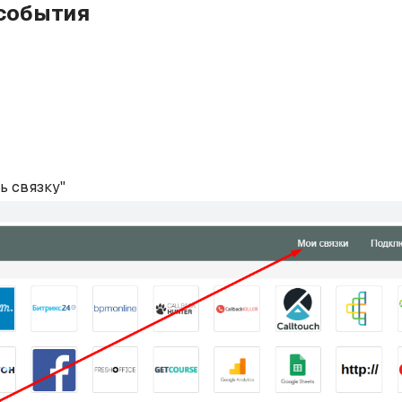
 события
ь связку"