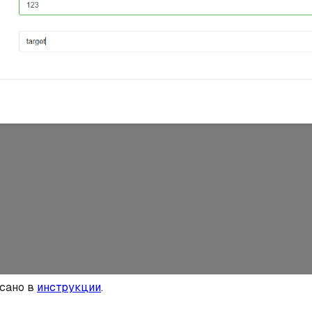
исано в
инструкции
.