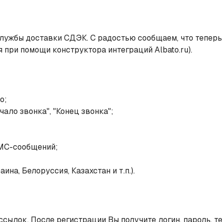
службы доставки СДЭК. С радостью сообщаем, что тепер
 при помощи конструктора интеграций Albato.ru).
о;
ло звонка", "Конец звонка";
СМС-сообщений;
на, Белоруссия, Казахстан и т.п.).
ылок. После регистрации Вы получите логин, пароль, те